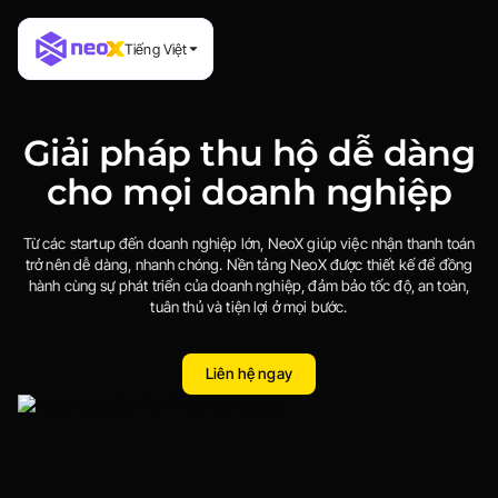
Tiếng Việt
Sản phẩm
Giải pháp thu hộ dễ dàng
Giải pháp
NeoX Thu hộ
Về NeoX
NeoX Chi hộ & Thanh toán
cho mọi doanh nghiệp
NeoX Quản lý
Thông tin
Cổng thanh toán
Tài liệu
Hãy nói chuyện
Câu hỏi thường gặp
Từ các startup đến doanh nghiệp lớn, NeoX giúp việc nhận thanh toán
trở nên dễ dàng, nhanh chóng. Nền tảng NeoX được thiết kế để đồng
hành cùng sự phát triển của doanh nghiệp, đảm bảo tốc độ, an toàn,
tuân thủ và tiện lợi ở mọi bước.
Liên hệ ngay